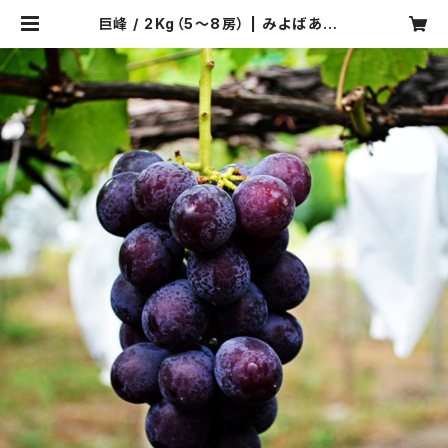
巨峰 / 2Kg（5～8房） | みよばあちゃ
んのぶどう畑